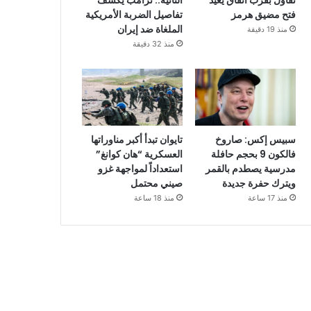
تفاؤل بقرب اتفاق يعيد
الثانية.. ترامب يكشف
فتح مضيق هرمز
تفاصيل الضربة الأمريكية
الملغاة ضد إيران
منذ 19 دقيقة
منذ 32 دقيقة
سبيس إكس: صاروخ
تايوان تبدأ أكبر مناوراتها
فالكون 9 بحجم حافلة
العسكرية “هان كوانغ”
مدرسية يصطدم بالقمر
استعداداً لمواجهة غزو
ويترك حفرة جديدة
صيني محتمل
منذ 17 ساعة
منذ 18 ساعة