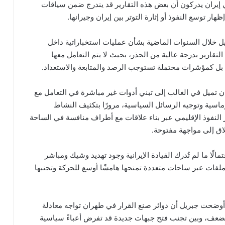
 إيران يدركون أن بعض هذه التقارير قد يندرج ضمن سياقات
ظهار توسع النفوذ أو إثارة التوتر بين إيران وجيرانها.
ل خلال السنوات الماضية بشأن عمليات استخباراتية داخل
تقارير بدرجة عالية من الحذر، بحيث لا يتم التعامل معها
د، بل كمؤشرات محتملة تستوجب الرصد والمتابعة والاستعداد.
ان تميل في الغالب إلى تبني أدوات غير مباشرة في التعامل مع
لوماسية وتوجيه الرسائل السياسية، مرورًا بتكثيف النشاط
 النفوذ الإقليمي عبر بناء علاقات مع أطراف منافسة في الساحة
اق إلى مواجهة مفتوحة.
لًا ما لم تُدرك القيادة الإيرانية وجود تهديد وشيك ومباشر
لملفات عبر ساحات متعددة تمنحها هامشًا أوسع للحركة وتجنبها
 أوضحت جبريل أن دوائر صنع القرار في طهران تواجه معادلة
لضعف، وبين تجنب فتح جبهات جديدة قد تفرض أعباءً سياسية