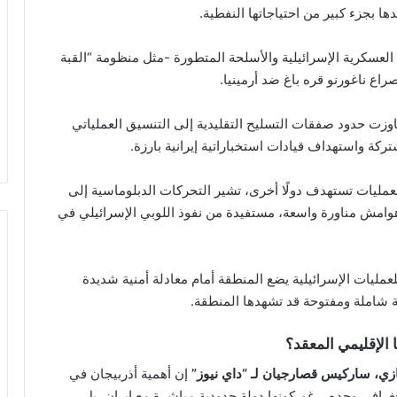
دها بجزء كبير من احتياجاتها النفطية.
العسكرية الإسرائيلية والأسلحة المتطورة -مثل منظومة “القبة
اع ناغورنو قره باغ ضد أرمينيا.
جاوزت حدود صفقات التسليح التقليدية إلى التنسيق العملياتي
 واستهداف قيادات استخباراتية إيرانية بارزة.
عمليات تستهدف دولًا أخرى، تشير التحركات الدبلوماسية إلى
هوامش مناورة واسعة، مستفيدة من نفوذ اللوبي الإسرائيلي في
عمليات الإسرائيلية يضع المنطقة أمام معادلة أمنية شديدة
ة شاملة ومفتوحة قد تشهدها المنطقة.
 الإقليمي المعقد؟
ازي، ساركيس قصارجيان لـ “داي نيوز”
إن أهمية أذربيجان في
لجغرافي وحده، رغم كونها دولة حدودية مباشرة مع إيران، بل