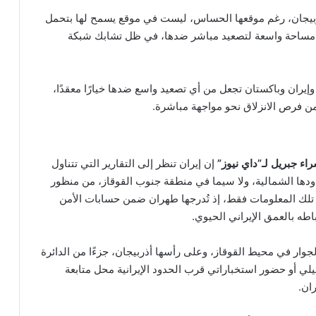
ربيجان، رغم موقعها الحساس، ليست في موقع يسمح لها بتحمل
تلك مساحة واسعة لتصعيد مباشر ضدها، في ظل تشابك شبكة
وإيران وباكستان تجعل من أي تصعيد واسع ضدها خيارًا معقدًا،
 من فرص الانزلاق نحو مواجهة مباشرة.
راء جبريل لـ”داي نيوز”
إن إيران تنظر إلى التقارير التي تتناول
ودها الشمالية، ولا سيما في منطقة جنوب القوقاز، من منظور
تلك المعلومات فقط، إذ تُدرجها طهران ضمن حسابات الأمن
طه بالعمق الإيراني الحيوي.
الجوار في محيط القوقاز، وعلى رأسها أذربيجان، جزءًا من الدائرة
لي أو حضور استخباراتي قرب الحدود الإيرانية محل متابعة
ان.