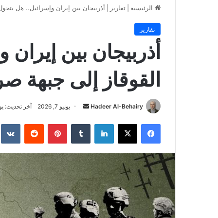
الرئيسية
|
تقارير
|
أذربيجان بين إيران وإسرائيل.. هل يتحو
تقارير
أذربيجان بين إيران و
القوقاز إلى جبهة صر
Hadeer Al-Behairy
أ
يونيو 7, 2026
آخر تحديث: يوليو 21,
ر
فيسبوك
‫X
لينكدإن
‏Tumblr
بينتيريست
‏Reddit
‏te
س
ل
ب
ر
ي
د
ا
إ