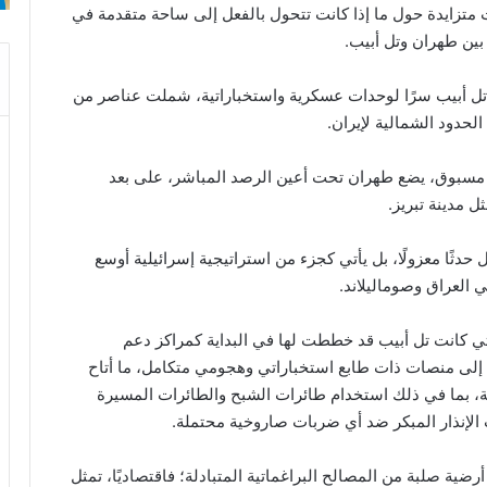
تزايدة حول ما إذا كانت تتحول بالفعل إلى ساحة متقدمة في
بين طهران وتل أبيب.
 تل أبيب سرًا لوحدات عسكرية واستخباراتية، شملت عناصر من
لحدود الشمالية لإيران.
ير مسبوق، يضع طهران تحت أعين الرصد المباشر، على بعد
 حدثًا معزولًا، بل يأتي كجزء من استراتيجية إسرائيلية أوسع
العراق وصوماليلاند.
لتي كانت تل أبيب قد خططت لها في البداية كمراكز دعم
 إلى منصات ذات طابع استخباراتي وهجومي متكامل، ما أتاح
ية، بما في ذلك استخدام طائرات الشبح والطائرات المسيرة
 الإنذار المبكر ضد أي ضربات صاروخية محتملة.
رضية صلبة من المصالح البراغماتية المتبادلة؛ فاقتصاديًا، تمثل