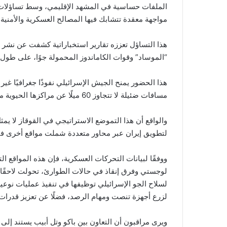
الملفات حساسية في المشهد الإقليمي، وسط تساؤلات م
مواجهة معقدة تتشابك فيها المصالح العسكرية والأمنية 
هذا التساؤل تعززه تقارير استخباراتية كشفت عن نشر
“الموساد” وقوات الكاماندوز المحمولة جوًا، على طول ا
هذا الحضور يمنح الجيش الإسرائيلي نفوذًا جغرافيًا غ
مسافات ضئيلة لا تتجاوز 60 ميلًا عن مراكزها الحيوية مثل مدينة تبريز.
والواقع أن هذا التموضع الاستراتيجي في القوقاز لا يمثل
لتطويق إيران عبر محاور متعددة شملت مواقع أخرى في 
ووفقًا لبيانات التحركات العسكرية، فإن هذه المواقع ا
لوجستي وفرق إنقاذ في حالات الطوارئ، تحولت لاحقًا
لسلاح الجو الإسرائيلي توظيفها في تنفيذ عمليات نوع
لزرع أجهزة تنصت ومهام الرصد، فضلًا عن تعزيز قدرات
ويرى مراقبون أن التعاون بين باكو وتل أبيب يستند إلى أ