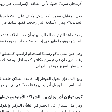
أذربيجان شريانًا حيويًا لأمن الطاقة الإسرائيلي عبر تزوي
وفي المقابل، تعتمد باكو بشكل مكثف على التكنولوجيا 
الحديدية”- وهي الأسلحة التي رجحت كفتها سابقًا في صر
ومع تصاعد التوترات الحالية، يبدو أن هذه العلاقة قد ت
المباشر، وهو ما ظهر في إحباط مخططات هجومية مشتركة
وفي حين تنفي باكو رسميًا استخدام أراضيها كمنطلق ل
رغبة أذربيجان في ترسيخ مكانتها كقوة إقليمية تمتلك 
واشنطن لتعزيز موقفها الدولي.
ومع ذلك، فإن تحول القوقاز إلى قاعدة انطلاق خلفية لل
الحساسية، ما يجعل أذربيجان رقمًا صعبًا في أي مواجه
كيف توازن أذربيجان بين الشراكة الأمنية ومحيطها
وفي هذا السياق، قال
الخبير في الشأن التركي والقوق
معادلة التوازن بين إيران وإسرائيل لا ترتبط بالموقع ا