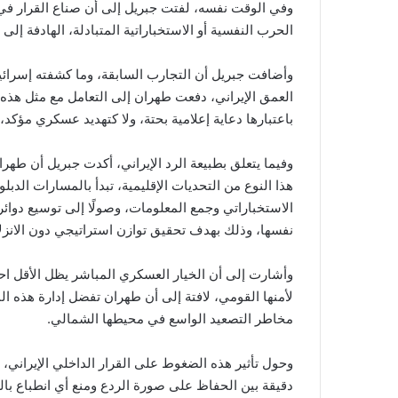
وفي الوقت نفسه، لفتت جبريل إلى أن صناع القرار في
الحرب النفسية أو الاستخباراتية المتبادلة، الهادفة إلى إ
وأضافت جبريل أن التجارب السابقة، وما كشفته إسرائي
العمق الإيراني، دفعت طهران إلى التعامل مع مثل هذه ال
باعتبارها دعاية إعلامية بحتة، ولا كتهديد عسكري مؤك
وفيما يتعلق بطبيعة الرد الإيراني، أكدت جبريل أن طهر
هذا النوع من التحديات الإقليمية، تبدأ بالمسارات الدب
الاستخباراتي وجمع المعلومات، وصولًا إلى توسيع دوائر
نفسها، وذلك بهدف تحقيق توازن استراتيجي دون الانزل
وأشارت إلى أن الخيار العسكري المباشر يظل الأقل احتما
لأمنها القومي، لافتة إلى أن طهران تفضل إدارة هذه ا
مخاطر التصعيد الواسع في محيطها الشمالي.
وحول تأثير هذه الضغوط على القرار الداخلي الإيراني،
دقيقة بين الحفاظ على صورة الردع ومنع أي انطباع با