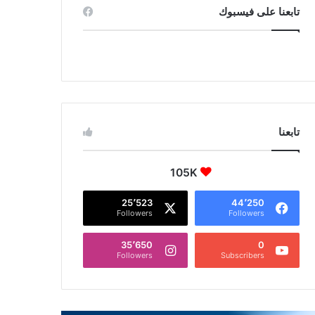
تابعنا على فيسبوك
تابعنا
105K
25٬523
44٬250
Followers
Followers
35٬650
0
Followers
Subscribers